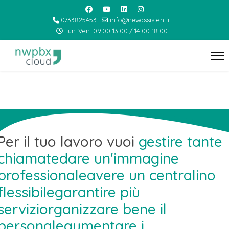
0733825453
info@newassistent.it
Lun-Ven: 09.00-13.00 / 14.00-18.00
Per il tuo lavoro vuoi
gestire tante
chiamate
dare un'immagine
professionale
avere un centralino
flessibile
garantire più
servizi
organizzare bene il
personale
aumentare i