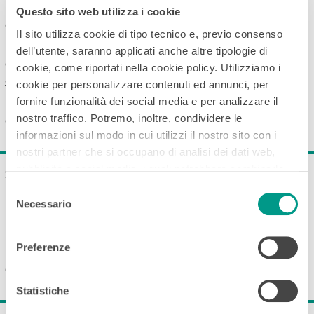
Questo sito web utilizza i cookie
Questo tipo di problematiche saranno solo un
Il sito utilizza cookie di tipo tecnico e, previo consenso
brutto ricordo se deciderai di passare ad un
dell’utente, saranno applicati anche altre tipologie di
centralino virtuale cloud perchè questo servizio
cookie, come riportati nella cookie policy. Utilizziamo i
sarà costantemente monitorato e aggiornato con le
cookie per personalizzare contenuti ed annunci, per
ultime novità e la continuità di servizio sarà
fornire funzionalità dei social media e per analizzare il
nostro traffico. Potremo, inoltre, condividere le
garantita dai nostri server.
informazioni sul modo in cui utilizzi il nostro sito con i
nostri partner che si occupano di analisi dei dati web,
pubblicità e social media, i quali potrebbero combinarle
Se hai un'azienda multisede puoi velocizzare e
con altre informazioni che hai fornito loro o che hanno
Selezione
razionalizzare le tue comunicazioni effettuando e
raccolto con l’utilizzo dei loro servizi. Chiudendo il banner
Necessario
del
ricevendo telefonate dalle tue sedi esterne come se
mediante la “X” continuerai la navigazione in assenza di
consenso
i tuoi colleghi fossero nella tua stessa struttura. E, in
cookie diversi dai tecnici.
Preferenze
più, non hai necessità di linee telefoniche aggiuntive
con un sorprendente risparmio in bolletta!
Statistiche