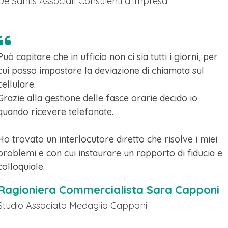
De Santis Associati Consulenti d'Impresa
Può capitare che in ufficio non ci sia tutti i giorni, per
cui posso impostare la deviazione di chiamata sul
cellulare.
Grazie alla gestione delle fasce orarie decido io
quando ricevere telefonate.
Ho trovato un interlocutore diretto che risolve i miei
problemi e con cui instaurare un rapporto di fiducia e
colloquiale.
Ragioniera Commercialista Sara Capponi
Studio Associato Medaglia Capponi