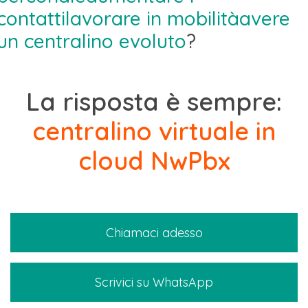
contatti
lavorare in mobilità
avere
un centralino evoluto
?
La risposta è sempre:
centralino virtuale in
cloud NwPbx
Chiamaci adesso
Scrivici su WhatsApp