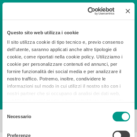
Affidabile
Questo sito web utilizza i cookie
Il sito utilizza cookie di tipo tecnico e, previo consenso
Non vai incontro a guasti hardware
dell’utente, saranno applicati anche altre tipologie di
cookie, come riportati nella cookie policy. Utilizziamo i
cookie per personalizzare contenuti ed annunci, per
99,9% di continuità di servizio
fornire funzionalità dei social media e per analizzare il
nostro traffico. Potremo, inoltre, condividere le
informazioni sul modo in cui utilizzi il nostro sito con i
Inoltro automatico su altro numero
nostri partner che si occupano di analisi dei dati web,
pubblicità e social media, i quali potrebbero combinarle
con altre informazioni che hai fornito loro o che hanno
Selezione
raccolto con l’utilizzo dei loro servizi. Chiudendo il banner
Necessario
del
mediante la “X” continuerai la navigazione in assenza di
consenso
cookie diversi dai tecnici.
Preferenze