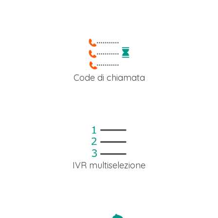
Assegna uno o più interni telefonici ad un gruppo di chiamat
per gestire al meglio i diversi servizi attivi all'interno della tua
azienda.
Code di chiamata
Con le code i tuoi clienti non troveranno più occupate le tue
linee e fornirai loro tutte le informazioni sullo stato della
chiamata (tempo di attesa, posizione di attesa etc.) come ne
migliori sistemi telefonici.
IVR multiselezione
Suddividi i tuoi reparti aziendali con un risponditore
automatico all'arrivo delle chiamate. Potrai razionalizzarne l
gestione fornendo, contemporaneamente, un servizio più
professionale ai chiamanti.