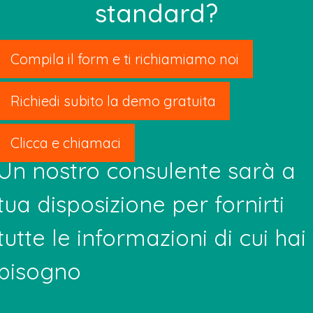
standard?
Compila il form e ti richiamiamo noi
Richiedi subito la demo gratuita
Clicca e chiamaci
Un nostro consulente sarà a
tua disposizione per fornirti
tutte le informazioni di cui hai
bisogno