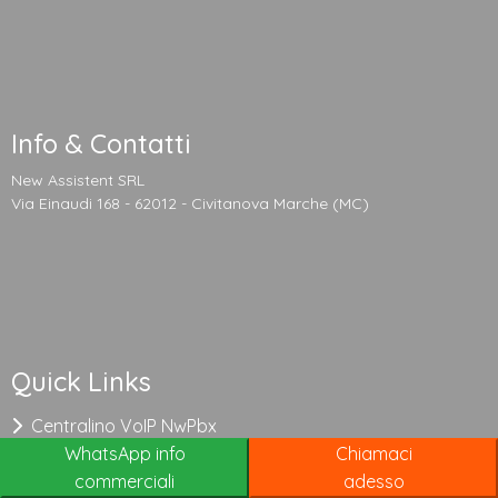
Info & Contatti
New Assistent SRL
Via Einaudi 168 - 62012 - Civitanova Marche (MC)
Quick Links
Centralino VoIP NwPbx
WhatsApp info
Chiamaci
Centralino per strutture mediche
commerciali
adesso