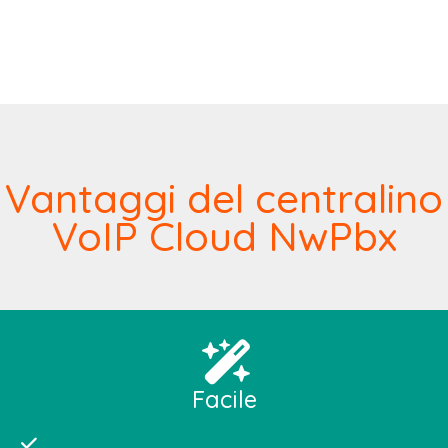
Se la tua attività è multisede, tutte le chiamate (dirette ed
inoltrate) tra gli interni saranno sempre gratuite, come se gli
interni fossero tutti nella stessa sede
Vantaggi del centralino
VoIP Cloud NwPbx
Facile