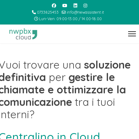
0733825453
info@newassistent.it
Lun-Ven: 09.00-13.00 / 14.00-18.00
Vuoi trovare una
soluzione
definitiva
per
gestire le
chiamate e ottimizzare la
comunicazione
tra i tuoi
interni?
Centralino in Cloud