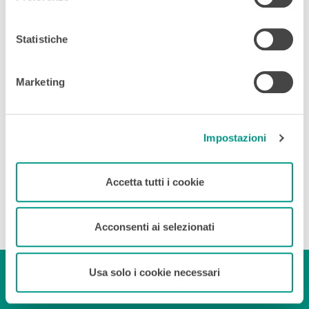
Statistiche
Le nostre offerte
Scegli la più adatta alle tue
Marketing
esigenze!
Impostazioni
Offerta Centralino
Accetta tutti i cookie
Virtuale VoIP
Se necessiti solo del centralino
Acconsenti ai selezionati
Centralino NwPbx Cloud
Usa solo i cookie necessari
Centralino telefonico VoIP in cloud