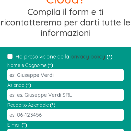
Compila il form e ti
ricontatteremo per darti tutte le
informazioni
Ho preso visione della
privacy policy
(*)
Nome e Cognome
(*)
Azienda
(*)
Recapito Aziendale
(*)
E-mail
(*)