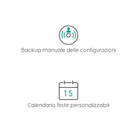
Grazie al backup del numero telefonico, anche in caso di
irraggiungibilità del numero (es. guasto elettrico nella tua
sede) riceverai automaticamente le chiamate su un numero d
emergenza
Backup manuale delle configurazioni
Il backup delle configurazioni ti permette di salvare la
configurazione (o più di una) del centralino e di poterla
ripristinare in qualsiasi momento, anche dopo numerose
modifiche.
Calendario feste personalizzabili
Puoi inserire nel centralino sia le feste di Natale, Capodanno
etc. che date specifiche (es. Santo Patrono). Inoltre, se nel
centralino ci sono più numeri, puoi creare un calendario fest