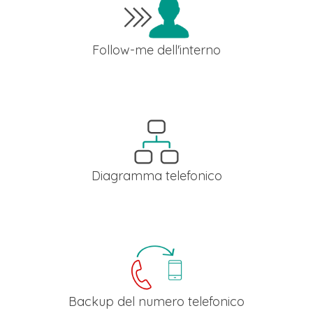
Follow-me dell'interno
Con il follow-me del nostro centralino Cloud, la telefonata
diretta al tuo interno potrà essere inoltrata su altri interni e/
numeri esterni finché non il chiamante non riceverà risposta.
Diagramma telefonico
Nel menu di configurazione hai uno schema grafico che
dettaglia i singoli step della tua programmazione telefonica. 
ad ogni modifica, si aggiorna in tempo reale.
Backup del numero telefonico