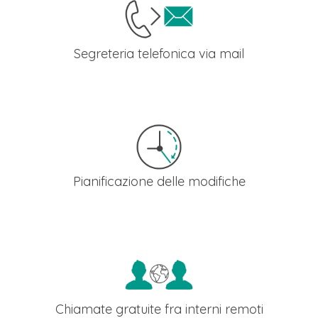
per ogni numero telefonico.
Segreteria telefonica via mail
I messaggi di segreteria telefonica lasciati dai chiamanti ti
verranno spediti direttamente via email come allegato audio
e potrai ascoltarli su qualunque dispositivo da cui consulti le
tue email.
Pianificazione delle modifiche
Quando effettui una modifica alla configurazione del
centralino, puoi selezionare una data futura a partire dalla
quale renderla operativa. E se cambi idea, puoi sempre
eliminarla prima che la modifica vada in corso.
Chiamate gratuite fra interni remoti